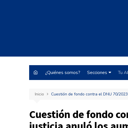
Saltar
al
contenido
¿Quiénes somos?
Secciones
Tu A
Justo y Necesario
Inicio
Cuestión de fondo contra el DNU 70/2023:
Historias de Burrocr
Tecnología
Cuestión de fondo co
ARBA
justicia anuló los a
Pateando Tribunale