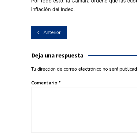
Por todo esto, la Cámara ordenó que las cuot
inflación del Indec.
Navegación
Anterior
de
entradas
Deja una respuesta
Tu dirección de correo electrónico no será publicad
Comentario
*