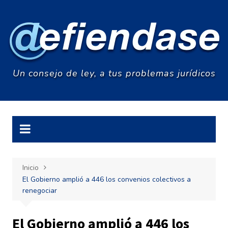
Saltar
al
contenido
Un consejo de ley, a tus problemas jurídicos
Inicio
El Gobierno amplió a 446 los convenios colectivos a
renegociar
El Gobierno amplió a 446 los