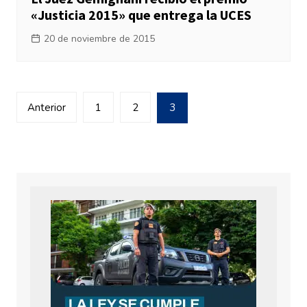
«Justicia 2015» que entrega la UCES
20 de noviembre de 2015
Navegación
Anterior
1
2
3
de
entradas