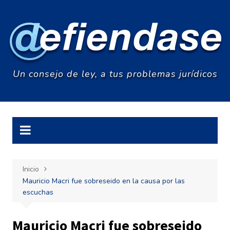
Saltar
al
contenido
Un consejo de ley, a tus problemas jurídicos
Inicio
Mauricio Macri fue sobreseido en la causa por las
escuchas
Mauricio Macri fue sobreseido