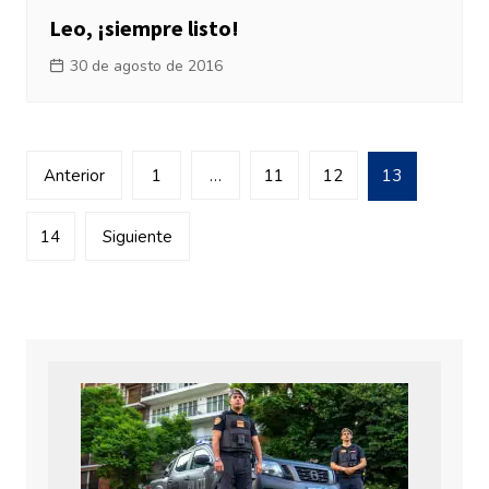
Leo, ¡siempre listo!
30 de agosto de 2016
Navegación
Anterior
1
…
11
12
13
de
entradas
14
Siguiente