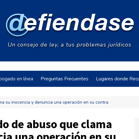
Un consejo de ley, a tus problemas jurídicos
bogado en línea
Preguntas Frecuentes
Lugares donde Recu
a su inocencia y denuncia una operación en su contra
acia
do de abuso que clama
cia una operación en su
s