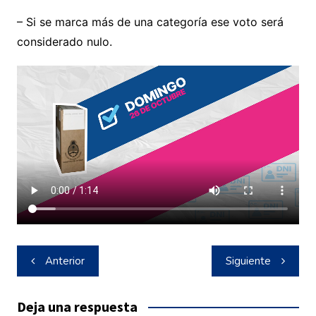
– Si se marca más de una categoría ese voto será
considerado nulo.
Navegación
Anterior
Siguiente
de
entradas
Deja una respuesta