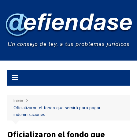
Saltar
al
contenido
Un consejo de ley, a tus problemas jurídicos
Inicio
Oficializaron el fondo que servirá para pagar
indemnizaciones
Oficializaron el fondo que