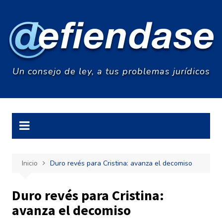
Saltar
al
contenido
Un consejo de ley, a tus problemas jurídicos
Inicio
Duro revés para Cristina: avanza el decomiso
Duro revés para Cristina:
avanza el decomiso