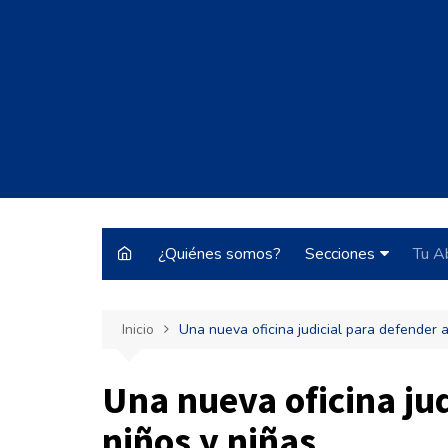
Saltar
al
contenido
¿Quiénes somos?
Secciones
Tu A
Justo y Necesario
Inicio
Una nueva oficina judicial para defender a
Historias de Burrocr
Tecnología
Una nueva oficina jud
ARBA
niños y niñas
Pateando Tribunale