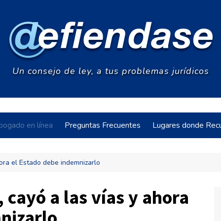
Un consejo de ley, a tus problemas jurídicos
bogado en línea
Preguntas Frecuentes
Lugares donde Recu
hora el Estado debe indemnizarlo
acia
, cayó a las vías y ahora
nizarlo
s