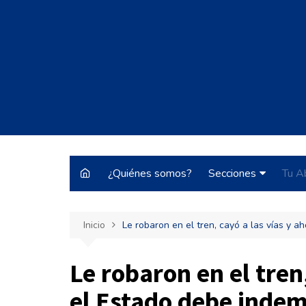
Saltar
al
contenido
¿Quiénes somos?
Secciones
Tu A
Justo y Necesario
Inicio
Le robaron en el tren, cayó a las vías y a
Historias de Burrocr
Tecnología
Le robaron en el tren
ARBA
el Estado debe indem
Pateando Tribunale