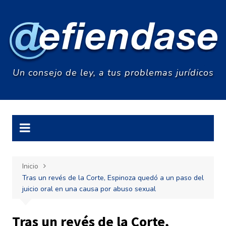
Saltar
al
contenido
Un consejo de ley, a tus problemas jurídicos
Inicio
Tras un revés de la Corte, Espinoza quedó a un paso del
juicio oral en una causa por abuso sexual
Tras un revés de la Corte,