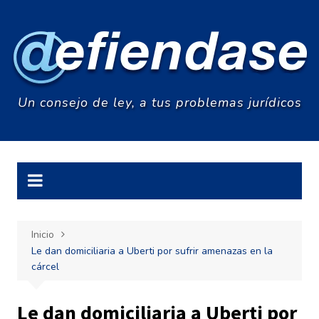
Saltar
al
contenido
Un consejo de ley, a tus problemas jurídicos
Inicio
Le dan domiciliaria a Uberti por sufrir amenazas en la
cárcel
Le dan domiciliaria a Uberti por