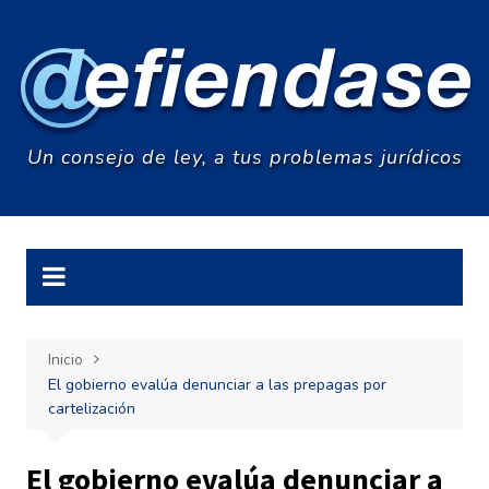
Saltar
al
contenido
Un consejo de ley, a tus problemas jurídicos
Inicio
El gobierno evalúa denunciar a las prepagas por
cartelización
El gobierno evalúa denunciar a