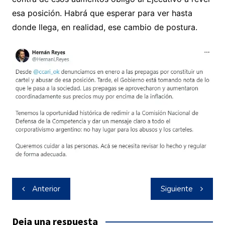
esa posición. Habrá que esperar para ver hasta
donde llega, en realidad, ese cambio de postura.
Navegación
Anterior
Siguiente
de
entradas
Deja una respuesta