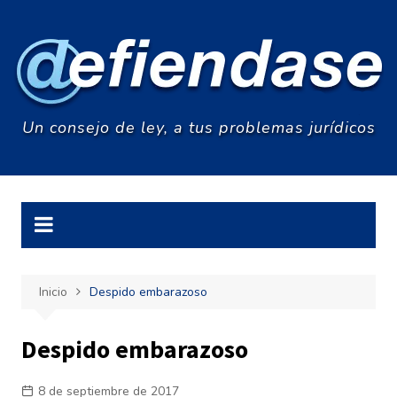
Saltar
al
contenido
Un consejo de ley, a tus problemas jurídicos
Inicio
Despido embarazoso
Despido embarazoso
8 de septiembre de 2017