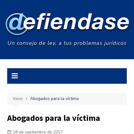
Saltar
al
contenido
Un consejo de ley, a tus problemas jurídicos
Inicio
Abogados para la víctima
Abogados para la víctima
18 de septiembre de 2017