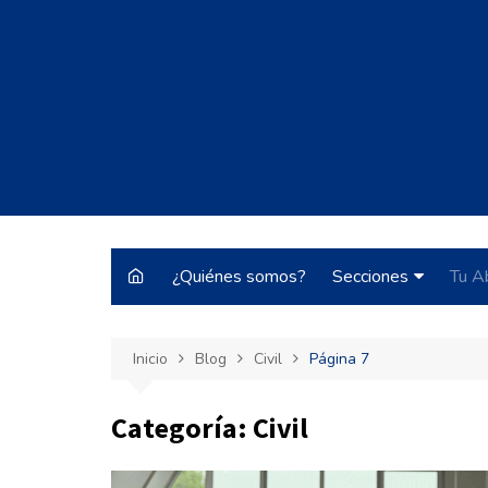
Saltar
al
contenido
¿Quiénes somos?
Secciones
Tu A
Justo y Necesario
Inicio
Blog
Civil
Página 7
Historias de Burrocr
Tecnología
Categoría:
Civil
ARBA
Pateando Tribunale