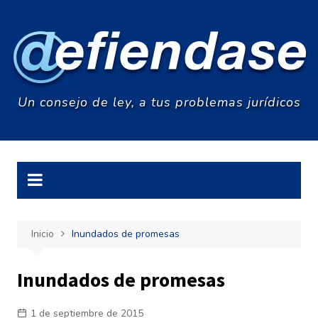
Saltar
al
contenido
Un consejo de ley, a tus problemas jurídicos
Inicio
Inundados de promesas
Inundados de promesas
1 de septiembre de 2015