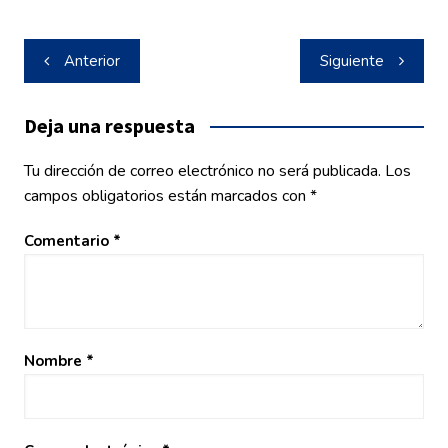
Navegación
Anterior
Siguiente
de
entradas
Deja una respuesta
Tu dirección de correo electrónico no será publicada.
Los
campos obligatorios están marcados con
*
Comentario
*
Nombre
*