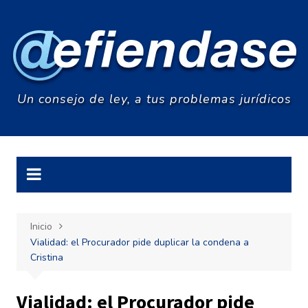
Saltar
al
contenido
Un consejo de ley, a tus problemas jurídicos
Inicio
Vialidad: el Procurador pide duplicar la condena a
Cristina
Vialidad: el Procurador pide