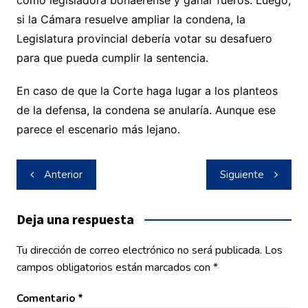
como legisladora bonaerense y ganar fueros. Luego,
si la Cámara resuelve ampliar la condena, la
Legislatura provincial debería votar su desafuero
para que pueda cumplir la sentencia.
En caso de que la Corte haga lugar a los planteos
de la defensa, la condena se anularía. Aunque ese
parece el escenario más lejano.
Navegación
Anterior
Siguiente
de
entradas
Deja una respuesta
Tu dirección de correo electrónico no será publicada.
Los
campos obligatorios están marcados con
*
Comentario
*