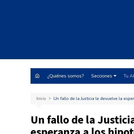
Saltar
al
contenido
¿Quiénes somos?
Secciones
Tu A
Justo y Necesario
Inicio
Un fallo de la Justicia le devuelve la es
Historias de Burrocr
Tecnología
Un fallo de la Justici
ARBA
esperanza a los hipo
Pateando Tribunale