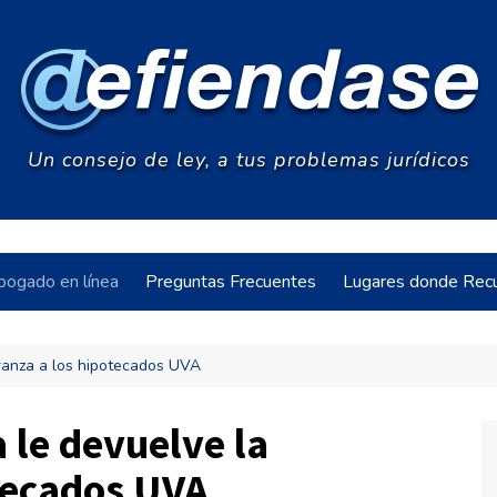
Un consejo de ley, a tus problemas jurídicos
bogado en línea
Preguntas Frecuentes
Lugares donde Recu
peranza a los hipotecados UVA
acia
a le devuelve la
tecados UVA
s