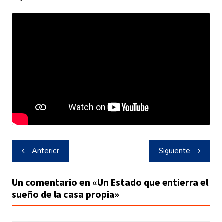
Navegación
Anterior
Siguiente
de
entradas
Un comentario en «
Un Estado que entierra el
sueño de la casa propia
»