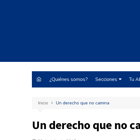
Saltar
al
contenido
¿Quiénes somos?
Secciones
Tu A
Justo y Necesario
Inicio
Un derecho que no camina
Historias de Burrocr
Tecnología
Un derecho que no c
ARBA
Pateando Tribunale