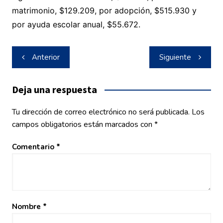
matrimonio, $129.209, por adopción, $515.930 y
por ayuda escolar anual, $55.672.
Navegación
Anterior
Siguiente
de
entradas
Deja una respuesta
Tu dirección de correo electrónico no será publicada.
Los
campos obligatorios están marcados con
*
Comentario
*
Nombre
*