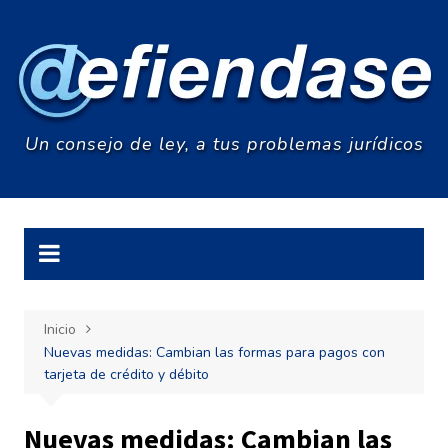
Saltar
al
contenido
Un consejo de ley, a tus problemas jurídicos
Inicio
Nuevas medidas: Cambian las formas para pagos con
tarjeta de crédito y débito
Nuevas medidas: Cambian las