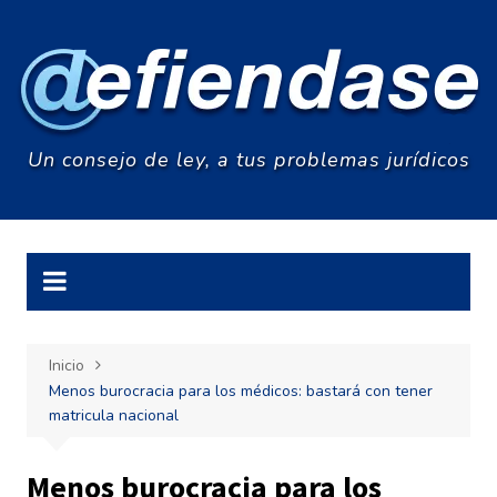
Saltar
al
contenido
Un consejo de ley, a tus problemas jurídicos
Inicio
Menos burocracia para los médicos: bastará con tener
matricula nacional
Menos burocracia para los