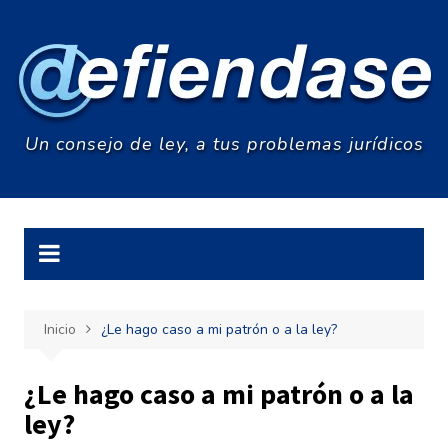
Saltar
al
contenido
Un consejo de ley, a tus problemas jurídicos
Inicio
¿Le hago caso a mi patrón o a la ley?
¿Le hago caso a mi patrón o a la
ley?