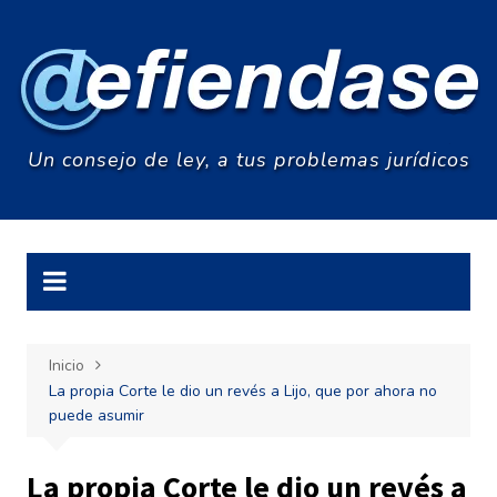
Saltar
al
contenido
Un consejo de ley, a tus problemas jurídicos
Inicio
La propia Corte le dio un revés a Lijo, que por ahora no
puede asumir
La propia Corte le dio un revés a