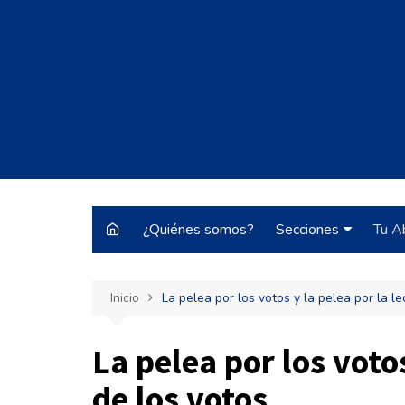
Saltar
al
contenido
¿Quiénes somos?
Secciones
Tu A
Justo y Necesario
Inicio
La pelea por los votos y la pelea por la le
Historias de Burrocr
Tecnología
La pelea por los votos
ARBA
de los votos
Pateando Tribunale