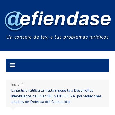
Saltar
al
contenido
Un consejo de ley, a tus problemas jurídicos
Inicio
La justicia ratifica la multa impuesta a Desarrollos
Inmobiliarios del Pilar SRL y EIDICO S.A. por violaciones
a la Ley de Defensa del Consumidor.