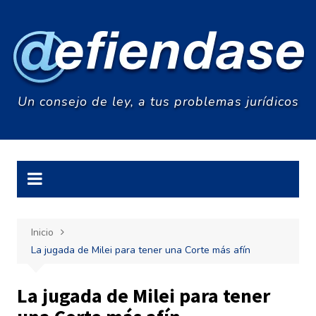
Saltar
al
contenido
Un consejo de ley, a tus problemas jurídicos
Inicio
La jugada de Milei para tener una Corte más afín
La jugada de Milei para tener