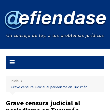
Saltar
al
contenido
Un consejo de ley, a tus problemas jurídicos
Inicio
Grave censura judicial al periodismo en Tucumán
Grave censura judicial al