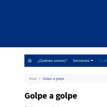
Saltar
al
contenido
¿Quiénes somos?
Secciones
Tu A
Justo y Necesario
Inicio
Golpe a golpe
Historias de Burrocr
Tecnología
Golpe a golpe
ARBA
Pateando Tribunale