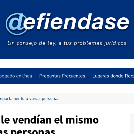
Un consejo de ley, a tus problemas jurídicos
bogado en línea
Preguntas Frecuentes
Lugares donde Recu
 departamento a varias personas
acia
 le vendían el mismo
as personas
s