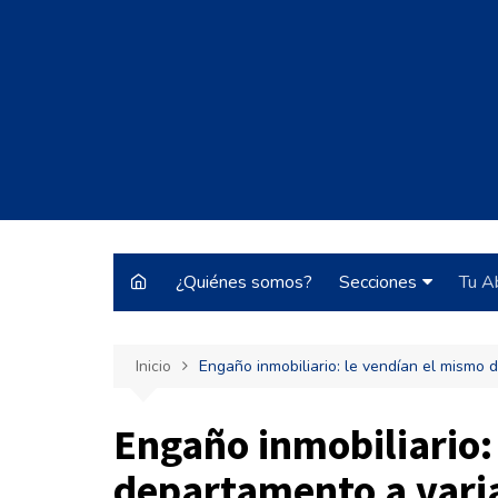
Saltar
al
contenido
¿Quiénes somos?
Secciones
Tu A
Justo y Necesario
Inicio
Engaño inmobiliario: le vendían el mismo
Historias de Burrocr
Tecnología
Engaño inmobiliario:
ARBA
departamento a vari
Pateando Tribunale