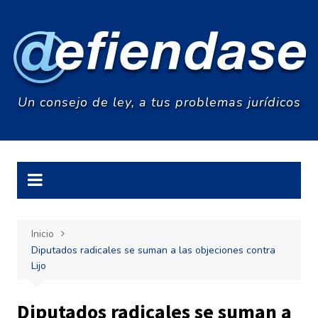
Saltar
al
contenido
Un consejo de ley, a tus problemas jurídicos
Inicio
Diputados radicales se suman a las objeciones contra
Lijo
Diputados radicales se suman a