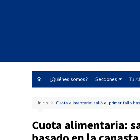
Saltar
al
contenido
¿Quiénes somos?
Secciones
Tu A
Justo y Necesario
Inicio
Cuota alimentaria: salió el primer fallo b
Historias de Burrocr
Tecnología
Cuota alimentaria: sa
ARBA
basado en la canasta
Pateando Tribunale