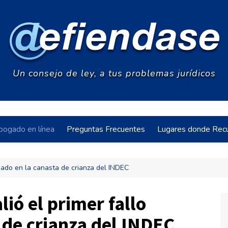
Un consejo de ley, a tus problemas jurídicos
bogado en línea
Preguntas Frecuentes
Lugares donde Recu
asado en la canasta de crianza del INDEC
acia
lió el primer fallo
 de crianza del INDEC
s