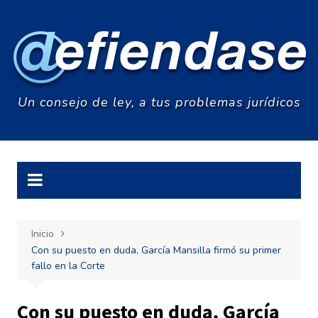
Saltar
al
contenido
Un consejo de ley, a tus problemas jurídicos
Inicio
Con su puesto en duda, García Mansilla firmó su primer
fallo en la Corte
Con su puesto en duda, García