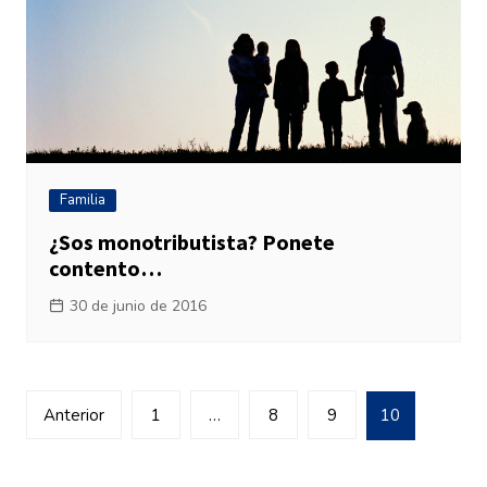
Familia
¿Sos monotributista? Ponete
contento…
30 de junio de 2016
Navegación
Anterior
1
…
8
9
10
de
entradas