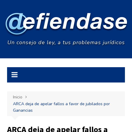
Saltar
al
contenido
Un consejo de ley, a tus problemas jurídicos
Inicio
ARCA deja de apelar fallos a favor de jubilados por
Ganancias
ARCA deja de apelar fallos a