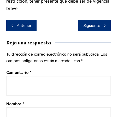
restricción, tener presente que debe ser de vigencia
breve.
Navegación
Anterior
Siguiente
de
entradas
Deja una respuesta
Tu dirección de correo electrónico no será publicada.
Los
campos obligatorios están marcados con
*
Comentario
*
Nombre
*