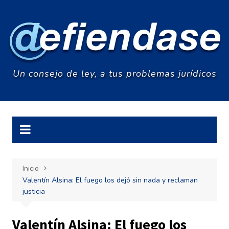
Saltar
al
contenido
Un consejo de ley, a tus problemas jurídicos
Inicio
Valentín Alsina: El fuego los dejó sin nada y reclaman
justicia
Valentín Alsina: El fuego los