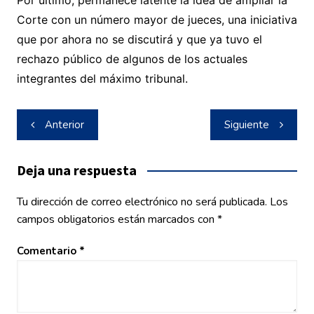
Por último, permanece latente la idea de ampliar la
Corte con un número mayor de jueces, una iniciativa
que por ahora no se discutirá y que ya tuvo el
rechazo público de algunos de los actuales
integrantes del máximo tribunal.
Navegación
Anterior
Siguiente
de
entradas
Deja una respuesta
Tu dirección de correo electrónico no será publicada.
Los
campos obligatorios están marcados con
*
Comentario
*