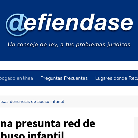
Un consejo de ley, a tus problemas jurídicos
bogado en línea
Preguntas Frecuentes
Lugares donde Recu
alsas denuncias de abuso infantil
acia
una presunta red de
buso infantil
s