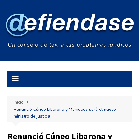
Saltar
al
contenido
Un consejo de ley, a tus problemas jurídicos
Inicio
Renunció Cúneo Libarona y Mahiques será el nuevo
ministro de justicia
Renunció Cúneo Libarona y