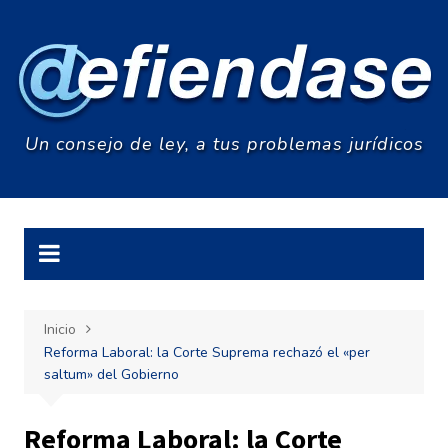
Saltar
al
contenido
Un consejo de ley, a tus problemas jurídicos
Inicio
Reforma Laboral: la Corte Suprema rechazó el «per
saltum» del Gobierno
Reforma Laboral: la Corte