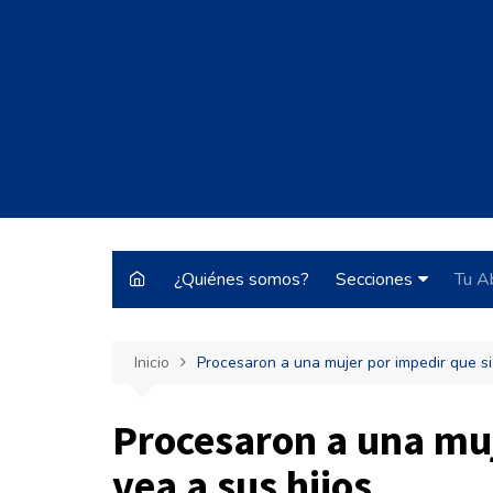
Saltar
al
contenido
¿Quiénes somos?
Secciones
Tu A
Justo y Necesario
Inicio
Procesaron a una mujer por impedir que si
Historias de Burrocr
Tecnología
Procesaron a una muj
ARBA
vea a sus hijos
Pateando Tribunale