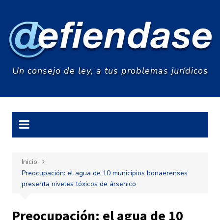
Saltar
al
contenido
Un consejo de ley, a tus problemas jurídicos
Inicio
Preocupación: el agua de 10 municipios bonaerenses
presenta niveles tóxicos de ársenico
Preocupación: el agua de 10