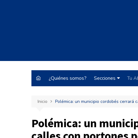
Saltar
al
contenido
¿Quiénes somos?
Secciones
Tu A
Justo y Necesario
Inicio
Polémica: un municipio cordobés cerrará c
Historias de Burrocr
Tecnología
Polémica: un municip
ARBA
calles con portones p
Pateando Tribunale