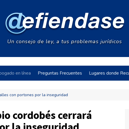
Un consejo de ley, a tus problemas jurídicos
bogado en línea
Preguntas Frecuentes
Lugares donde Recu
alles con portones por la inseguridad
acia
io cordobés cerrará
or la inseguridad
s