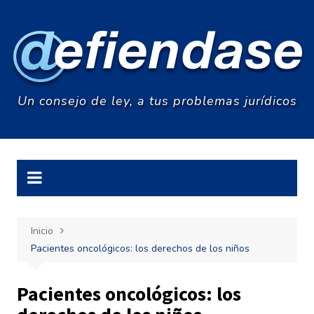
Saltar
al
contenido
Un consejo de ley, a tus problemas jurídicos
Inicio
Pacientes oncológicos: los derechos de los niños
Pacientes oncológicos: los