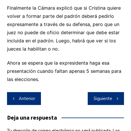
Finalmente la Cámara explicó que si Cristina quiere
volver a formar parte del padrón deberá pedirlo
expresamente a través de su defensa, pero que un
juez no puede de oficio determinar que debe estar
incluida en el padrón. Luego, habrá que ver si los
jueces la habilitan o no.
Ahora se espera que la expresidenta haga esa
presentación cuando faltan apenas 5 semanas para
las elecciones.
Navegación
Anterior
Siguiente
de
entradas
Deja una respuesta
Tu dirección de correo electrónico no será publicada.
Los