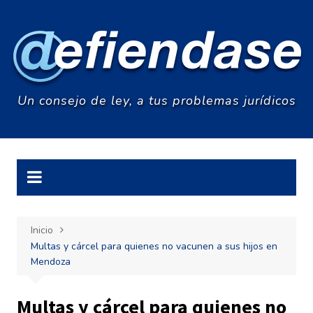
Saltar
al
contenido
Un consejo de ley, a tus problemas jurídicos
Inicio
Multas y cárcel para quienes no vacunen a sus hijos en
Mendoza
Multas y cárcel para quienes no